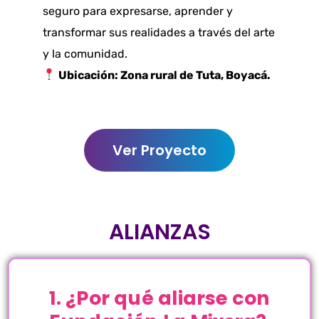
seguro para expresarse, aprender y
transformar sus realidades a través del arte
y la comunidad.
Ubicación: Zona rural de Tuta, Boyacá.
Ver Proyecto
ALIANZAS
1
.
¿
P
o
r
q
u
é
a
l
i
a
r
s
e
c
o
n