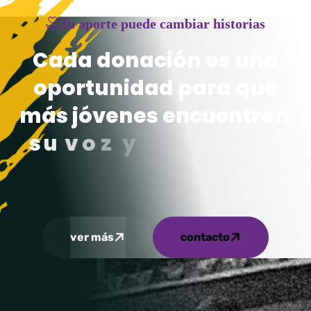
Tu aporte puede cambiar historias
C
a
d
a
d
o
n
a
c
i
ó
n
e
s
u
n
a
o
p
o
r
t
u
n
i
d
a
d
p
a
r
a
q
u
e
m
á
s
j
ó
v
e
n
e
s
e
n
c
u
e
n
t
r
e
n
s
u
v
o
z
y
c
o
n
s
t
r
u
y
a
n
u
n
f
u
t
u
r
o
c
o
n
e
s
p
ver más
contacto