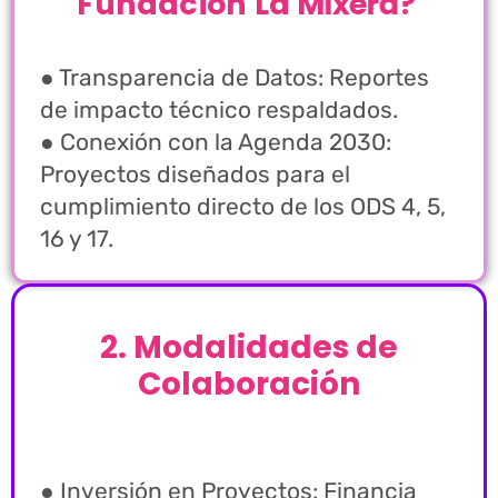
F
u
n
d
a
c
i
ó
n
L
a
M
i
x
e
r
a
?
● Transparencia de Datos: Reportes
de impacto técnico respaldados.
● Conexión con la Agenda 2030:
Proyectos diseñados para el
cumplimiento directo de los ODS 4, 5,
16 y 17.
2
.
M
o
d
a
l
i
d
a
d
e
s
d
e
C
o
l
a
b
o
r
a
c
i
ó
n
● Inversión en Proyectos: Financia