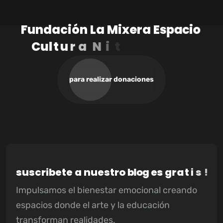
F
u
n
d
a
c
i
ó
n
L
a
M
i
x
e
r
a
E
s
p
a
c
i
o
C
u
l
t
u
r
a
N
i
t
:
9
0
0
9
4
0
9
4
1
-
3
para realizar donaciones
s
u
s
c
r
i
b
e
t
e
a
n
u
e
s
t
r
o
b
l
o
g
e
s
g
r
a
t
i
s
!
Impulsamos el bienestar emocional creando
espacios donde el arte y la educación
transforman realidades.