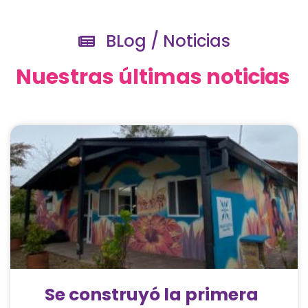
BLog / Noticias
N
u
e
s
t
r
a
s
ú
l
t
i
m
a
s
n
o
t
i
c
i
a
s
Se construyó la primera