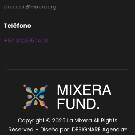
direccion@mixera.org
T
e
l
é
f
o
n
o
+57 3123950408
Copyright © 2025 La Mixera All Rights
Reserved. - Diseño por: DESIGNARE Agencia®