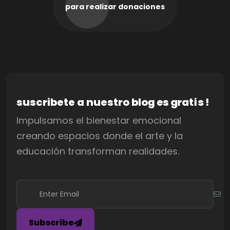
para realizar donaciones
s
u
s
c
r
i
b
e
t
e
a
n
u
e
s
t
r
o
b
l
o
g
e
s
g
r
a
t
i
s
!
Impulsamos el bienestar emocional
creando espacios donde el arte y la
educación transforman realidades.
Subscribe