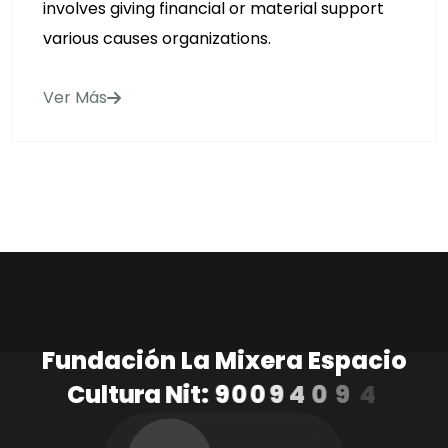
involves giving financial or material support
various causes organizations.
Ver Más
F
u
n
d
a
c
i
ó
n
L
a
M
i
x
e
r
a
E
s
p
a
c
i
o
C
u
l
t
u
r
a
N
i
t
:
9
0
0
9
4
0
9
4
1
-
3